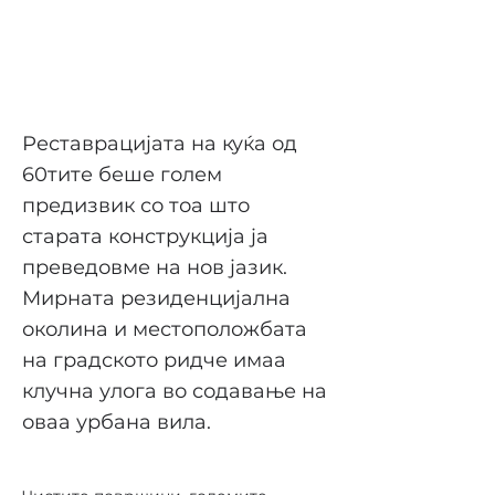
ОВДЕ
Реставрацијата на куќа од
60тите беше голем
предизвик со тоа што
старата конструкција ја
преведовме на нов јазик.
Мирната резиденцијална
околина и местоположбата
на градското ридче имаа
клучна улога во содавање на
оваа урбана вила.