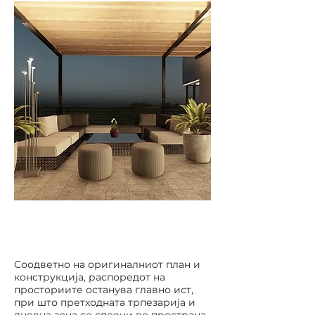
Соодветно на оригиналниот план и
конструкција, распоредот на
просториите останува главно ист,
при што претходната трпезарија и