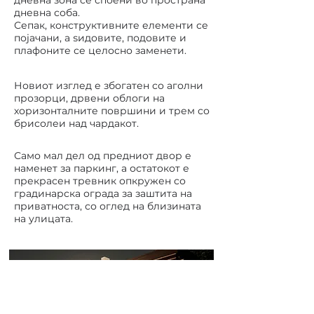
дневна зона се споени во пространа
дневна соба.
Сепак, конструктивните елементи се
појачани, а ѕидовите, подовите и
плафоните се целосно заменети.
Новиот изглед е збогатен со аголни
прозорци, дрвени облоги на
хоризонталните површини и трем со
брисолеи над чардакот.
Само мал дел од предниот двор е
наменет за паркинг, а остатокот е
прекрасен тревник опкружен со
градинарска ограда за заштита на
приватноста, со оглед на близината
на улицата.