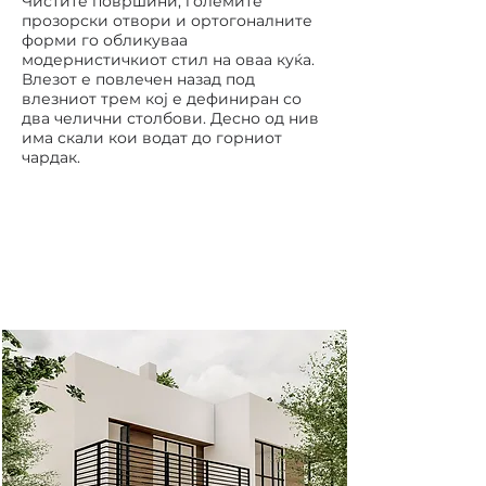
Чистите површини, големите
прозорски отвори и ортогоналните
форми го обликуваа
модернистичкиот стил на оваа куќа.
Влезот е повлечен назад под
влезниот трем кој е дефиниран со
два челични столбови. Десно од нив
има скали кои водат до горниот
чардак.