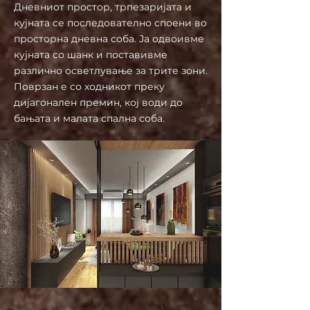
Дневниот простор, трпезаријата и
кујната се последователно споени во
просторна дневна соба. Ја одвоивме
кујната со шанк и поставивме
различно осветлување за трите зони.
Поврзан е со ходникот преку
дијагонален премин, кој води до
бањата и малата спална соба.