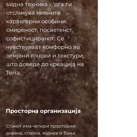
ѕидна техника - 'рѓа ги
отсликува нивните
карактерни особини:
смиреност, посветенст,
софистициранот. Се
чувствуваат комфорно во
земјени тонови и текстури,
што доведе до креација на
Terra.
Просторна организација
Станот има четири простории:
дневна, спална, ходник и бања.