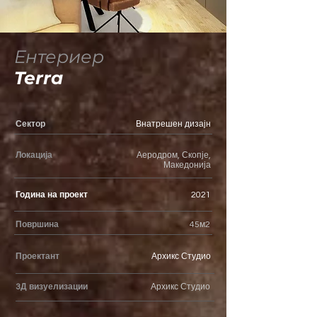
Ентериер
Terra
Сектор
Внатрешен дизајн
Локација
Аеродром, Скопје,
Македонија
Година на проект
2021
Површина
45м2
Проектант
Архикс Студио
3Д визуелизации
Архикс Студио