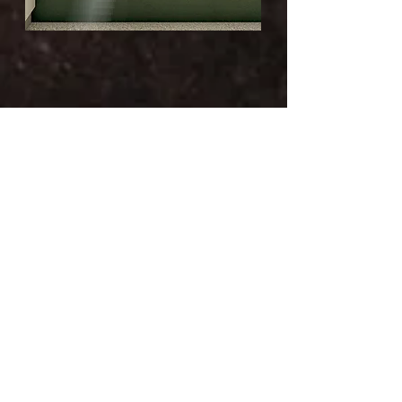
Осветлување
На веќе постоечкото вградено
плафонско и скриено лед светло,
се додадени лустери во
дневната и трпезариската зона,
додека кујната е осветлена со
вградени светла кај шанкот и
скриени светла во неколку
линии.
Дрвените решетки кај
телевизорот се нагласени со
скриено светло во горна зона.
Во спалната, покрај лустерот и