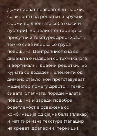
Доминираат правоаголни форми,
со акценти од решетки и кружни
форми во дневната соба (маси и
лустери).
Во целиот ентериер се
присутни 2 текстури: дрво- храст и
темно сива иверка со груба
површина. Централниот ѕид во
дневната е издвоен со техника 'рѓа
и вертикални дрвени решетки. Во
кујната се додадени елементи од
димено стакло, кои претставуваат
медијатор помеѓу дрвото и темно
сивата. Спалната, поради малата
површина и заради подобра
осветленост е освежена со
комбинација од сјајна бела (плакар)
и мат тиркизна текстура (тапацир
на кревет, драперии, перници).